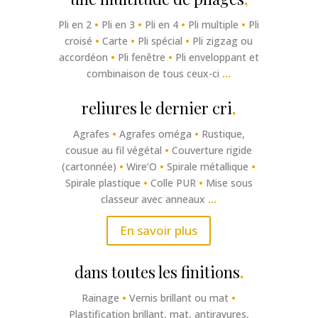
Pli en 2
•
Pli en 3
•
Pli en 4
•
Pli multiple
•
Pli
croisé
•
Carte
•
Pli spécial
•
Pli zigzag ou
accordéon
•
Pli fenêtre
•
Pli enveloppant et
combinaison de tous ceux-ci
…
reliures le dernier cri
,
Agrafes
•
Agrafes oméga
•
Rustique,
cousue au fil végétal
•
Couverture rigide
(cartonnée)
•
Wire’O
•
Spirale métallique
•
Spirale plastique
•
Colle PUR
•
Mise sous
classeur avec anneaux
…
En savoir plus
dans toutes les finitions
.
Rainage
•
Vernis brillant ou mat
•
Plastification brillant, mat, antirayures,