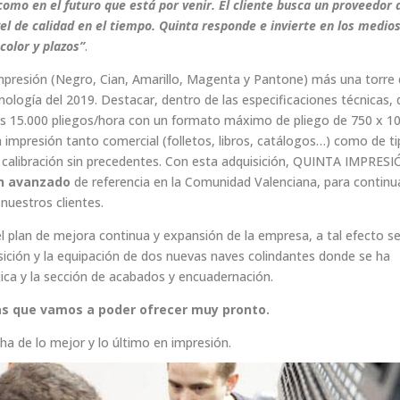
omo en el futuro que está por venir. El cliente busca un proveedor 
el de calidad en el tiempo. Quinta responde e invierte en los medio
color y plazos”
.
mpresión (Negro, Cian, Amarillo, Magenta y Pantone) más una torre
nología del 2019. Destacar, dentro de las especificaciones técnicas,
los 15.000 pliegos/hora con un formato máximo de pliego de 750 x 1
mpresión tanto comercial (folletos, libros, catálogos…) como de t
d y calibración sin precedentes. Con esta adquisición, QUINTA IMPRES
ón avanzado
de referencia en la Comunidad Valenciana, para continu
 nuestros clientes.
l plan de mejora continua y expansión de la empresa, a tal efecto s
isición y la equipación de dos nuevas naves colindantes donde se ha
tica y la sección de acabados y encuadernación.
as que vamos a poder ofrecer muy pronto.
a de lo mejor y lo último en impresión.