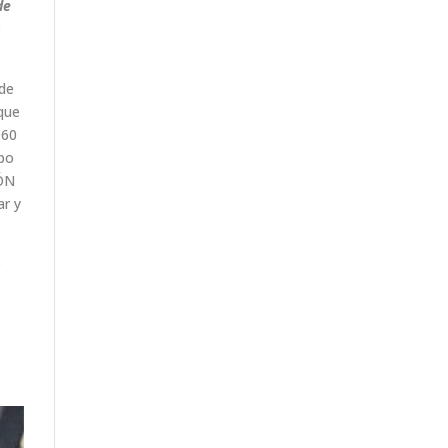
de
s
 de
 que
060
ipo
IÓN
ar y
e