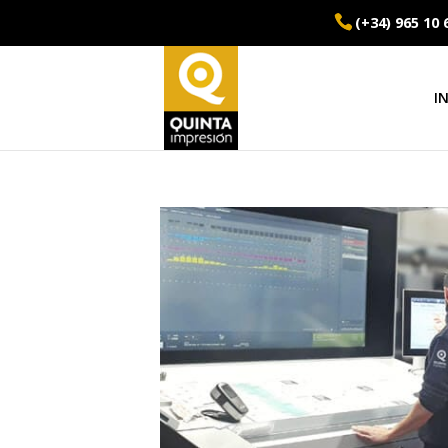
(+34) 965 10 
I